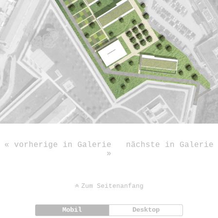
« vorherige in Galerie
nächste in Galerie
»
Zum Seitenanfang
Mobil
Desktop